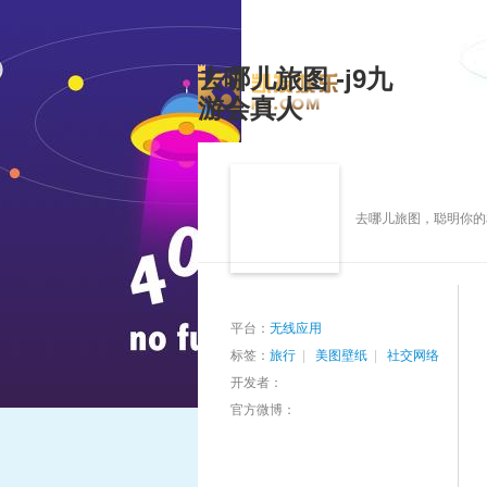
去哪儿旅图 -j9九
游会真人
去哪儿旅图，聪明你的
平台：
无线应用
标签：
旅行
|
美图壁纸
|
社交网络
开发者：
官方微博：