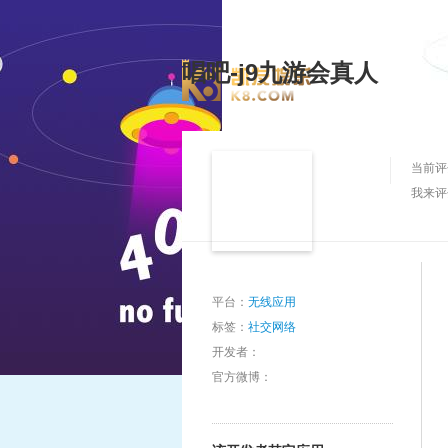
唱吧-j9九游会真人
当前评
我来评
平台：
无线应用
标签：
社交网络
开发者：
官方微博：