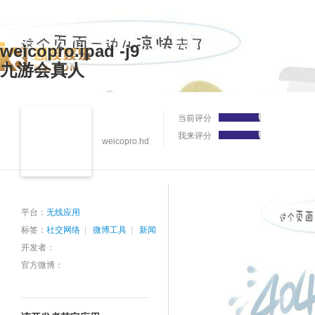
weicopro.ipad -j9
九游会真人
当前评分
我来评分
weicopro.hd
平台：
无线应用
标签：
社交网络
|
微博工具
|
新闻
开发者：
官方微博：